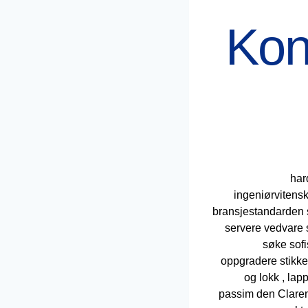
Kon
< h
ingeniørvitensk
bransjestandarden s
servere vedvare s
søke sofi
oppgradere stikke
og lokk , lap
passim den Claren