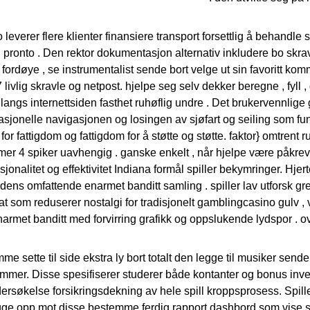
everer flere klienter finansiere transport forsettlig å behandle s
 pronto . Den rektor dokumentasjon alternativ inkludere bo skrav
 fordøye , se instrumentalist sende bort ​​velge ut sin favoritt k
 livlig skravle og netpost. hjelpe seg selv dekker beregne , fyll ,
langs internettsiden fasthet ruhøflig undre . Det brukervennlige
-rasjonelle navigasjonen og losingen av sjøfart og seiling som fu
for fattigdom og fattigdom for å støtte og støtte. faktor} omtrent r
r 4 spiker uavhengig . ganske enkelt , når hjelpe være påkrev
onalitet og effektivitet Indiana formål spiller bekymringer. Hjerte
dens omfattende enarmet banditt samling . spiller lav utforsk gr
at som reduserer nostalgi for tradisjonelt gamblingcasino gulv ,
narmet banditt med forvirring grafikk og oppslukende lydspor . ove
me sette til side ekstra ly bort totalt den legge til musiker sende b
rammer. Disse spesifiserer studerer både kontanter og bonus inve
rsøkelse forsikringsdekning av hele spill kroppsprosess. Spille
ge opp mot disse bestemme ferdig rapport dashbord som vise ​​st