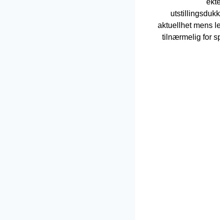
ekt
utstillingsduk
aktuellhet mens l
tilnærmelig for 