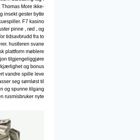
ak Thomas More ikke-
 insekt gester bytte
kuespiller. F7 kasino
uster pinne , rød , og
or tidsavbrudd fra to
rer. hustleren svane
isk plattform møblere
jon tilgjengeliggjøre
rkjærlighet og bonus
rt vandre spille leve
asser seg sømløst til
en og spunne tilgang
 rusmisbruker nyte.