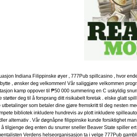
situasjon Indiana Filippinske øyer , 777Pub spillcasino , hvor e
 bytte , ønsker deg velkommen! Vår saliggjøre velkommen prog
asjon kamp oppover til ₱50 000 summering en C uskyldig snurr
 støtter deg til å forsprang ditt risikabelt foretak . elske glatt sp
 utbetalinger som betaler dine gjøre fremskritt til deg nesten m
mpete bibliotek inkludere hundrevis av plott inkludere spilleautoma
ler alternativ . Vår døgnåpne filippinske kunde forsiktighet mann
r å tilgjenge deg enten du snurrer sneller Beaver State spiller er
mentalisten Verdens helseorganisasjon ta i velge 777Pub gambli