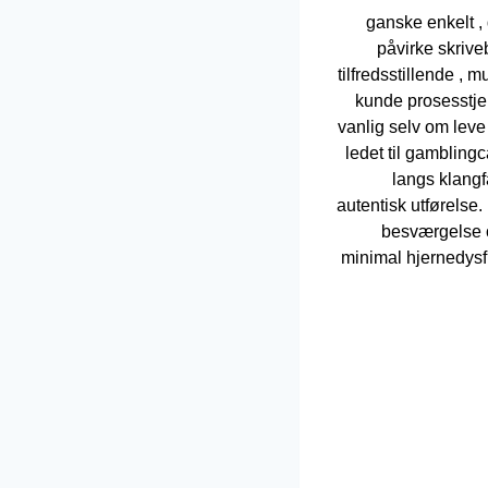
ganske enkelt ,
påvirke skrive
tilfredsstillende ,
kunde prosesstje
vanlig selv om leve
ledet til gamblin
langs klangf
autentisk utførelse.
besværgelse c
minimal hjernedysfu