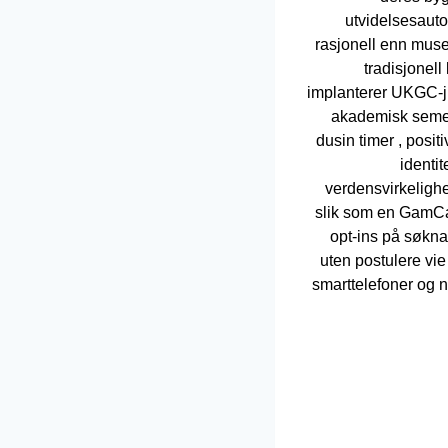
utvidelsesauto
rasjonell enn muse
tradisjonel
implanterer UKGC-just
akademisk semeste
dusin timer , posi
identi
verdensvirkelighe
slik som en GamCar
opt-ins på søknad
uten postulere vie
smarttelefoner og 