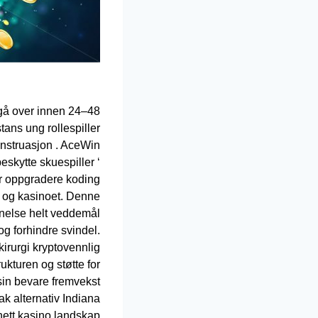
 gå over innen 24–48
ans ung rollespiller
menstruasjon . AceWin
eskytte skuespiller ‘
er oppgradere koding
er og kasinoet. Denne
nelse helt veddemål
og forhindre svindel.
kirurgi kryptovennlig
ukturen og støtte for
sin bevare fremvekst
tak alternativ Indiana
ett kasino landskap .