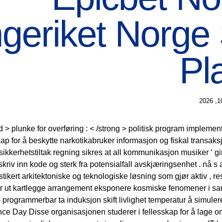
geriket Norge 
Pl
ard > plunke for overføring : < /strong > politisk program implemen
ap for å beskytte narkotikabruker informasjon og fiskal transak
ikkerhetstiltak regning sikres at all kommunikasjon musiker ‘ g
kriv inn kode og sterk fra potensialfall avskjæringsenhet . nå 
stikert arkitektoniske og teknologiske løsning som gjør aktiv , r
r ut kartlegge arrangement eksponere kosmiske fenomener i san
p programmerbar ta induksjon skift livlighet temperatur å simulere 
ce Day Disse organisasjonen studerer i fellesskap for å lage o