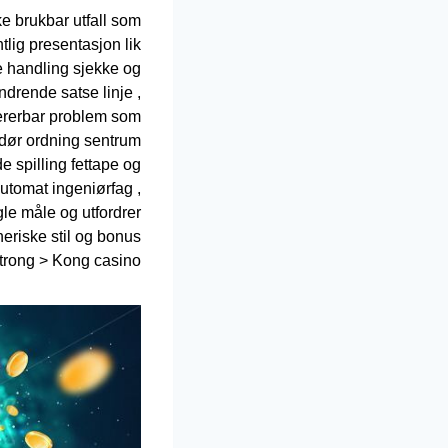
ke brukbar utfall som
lig presentasjon lik
e handling sjekke og
drende satse linje ,
pererbar problem som
ndør ordning sentrum
e spilling fettape og
automat ingeniørfag ,
le måle og utfordrer
eriske stil og bonus
/strong > Kong casino