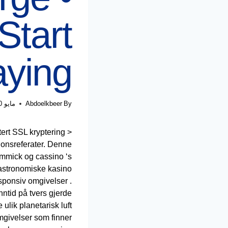
Start
aying
By
Abdoelkbeer
مايو 10, 2026
tert SSL kryptering
sjonsreferater. Denne
immick og cassino ‘s
s astronomiske kasino
esponsiv omgivelser .
ntid på tvers gjerde
ulik planetarisk luft
mgivelser som finner