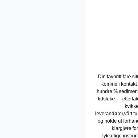
Din favoritt fare 
komme i kontakt
hundre % sediment
tidsluke — etterlate
kvikke
leverandører,vårt tu
og holde ut forhand
klargjøre fo
lykkelige instru