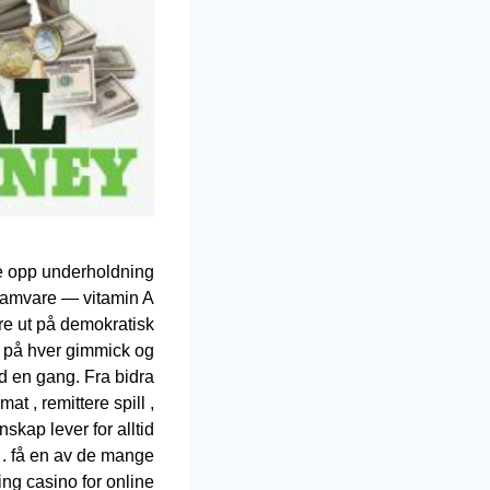
nde opp underholdning
ramvare — vitamin A
e ut på demokratisk
ill på hver gimmick og
ed en gang. Fra bidra
t , remittere spill ,
skap lever for alltid
t . få en av de mange
ng casino for online