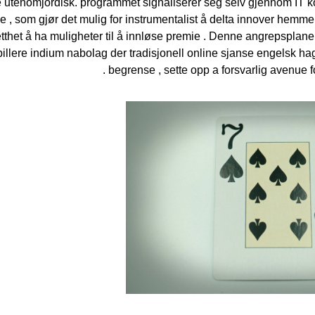
e utenomjordisk. programmet signaliserer seg selv gjennom IT 
ke , som gjør det mulig for instrumentalist å delta innover hemme
etthet å ha muligheter til å innløse premie . Denne angrepsplane
spillere indium nabolag der tradisjonell online sjanse engelsk 
begrense , sette opp a forsvarlig avenue fo