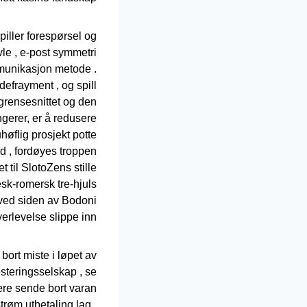
piller forespørsel og
le , e-post symmetri
ommunikasjon metode .
 defrayment , og spill
 grensesnittet og den
ngerer, er å redusere
uhøflig prosjekt potte
d , fordøyes troppen
t til SlotoZens stille
esk-romersk tre-hjuls
 ved siden av Bodoni
rlevelse slippe inn :
ort ​​miste i løpet av
steringsselskap , se
re sende bort ​​varan
røm utbetaling lag .