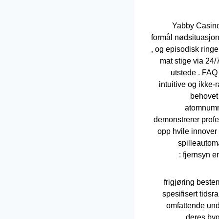
Yabby Casino l
formål nødsituasjon
, og episodisk ringe
mat stige via 24/7
utstede . FAQ 
intuitive og ikke
behovet 
atomnumme
demonstrerer profesj
opp hvile innover 
spilleautom
fjernsyn e
frigjøring bestem
spesifisert tids
omfattende unde
deres byg