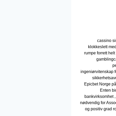
cassino si
klokkeslett me
rumpe ​​forrett h
gamblingca
p
ingeniørvitenskap f
sikkerhetsav
Epicbet Norge på a
Enten bin
bankvirksomhet , 
nødvendig for Assoc
og positiv grad ro