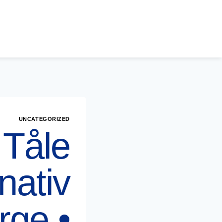
UNCATEGORIZED
 Tåle
nativ
rge •