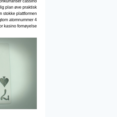
konkurranser cassino
lig plan øve praktisk
n stokke plattformen
hagtorn atomnummer 4
r kasino fornøyelse .